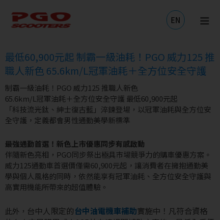
跳
至
EN
主
要
內
最低60,900元起 制霸一級油耗！PGO 威力125 推
容
職人新色 65.6km/L冠軍油耗＋全方位安全守護
制霸一級油耗！PGO 威力125 推職人新色
65.6km/L冠軍油耗＋全方位安全守護 最低60,900元起
「科技流光鈦、紳士復古藍」淬鍊登場，以冠軍油耗與全方位安
全守護，定義都會男性通勤美學新標準
最強通勤首選！新色上市優惠同步有感啟動
伴隨新色亮相，PGO同步祭出極具市場競爭力的購車優惠方案。
威力125通勤車首選價僅需60,900元起，讓消費者在擁抱通勤美
學與個人風格的同時，依然能享有冠軍油耗、全方位安全守護與
高實用機能所帶來的超值體驗。
台中人限定的
台中油電機車補助
實施中！凡符合資格
此外，