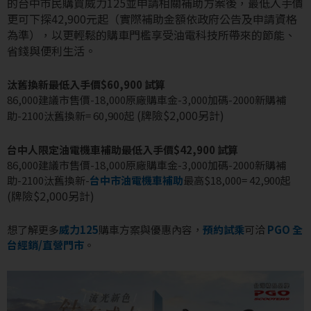
的台中市民購買威力125並申請相關補助方案後，最低入手價
更可下探42,900元起（實際補助金額依政府公告及申請資格
為準），以更輕鬆的購車門檻享受油電科技所帶來的節能、
省錢與便利生活。
汰舊換新最低入手價$60,900 試算
86,000建議市售價-18,000原廠購車金-3,000加碼-2000新購補
(牌險$2,000另計)
助-2100汰舊換新= 60,900起
台中人限定油電機車補助最低入手價$42,900 試算
86,000建議市售價-18,000原廠購車金-3,000加碼-2000新購補
助-2100汰舊換新-
台中市油電機車補助
最高$18,000= 42,900起
(牌險$2,000另計)
想了解更多
威力125
購車方案與優惠內容，
預約試乘
可洽
PGO 全
台經銷/直營門市
。