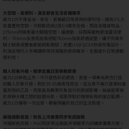
大空間、高便利，滿足都會生活各種需求
威力125不僅省油、安全，更兼顧日常使用的便利性。擁有37L大
容量置物空間，可輕鬆收納2頂3/4罩安全帽、雨具及隨身物品；
275mm同級車最大腳踏空間，讓通勤、採買與載物更加靈活便
利。753mm友善低座高搭配702mm加長舒適座墊，讓不同身形
騎士騎乘或雙載都能輕鬆駕馭；前置USB QC3.0快速充電設計，
則滿足現代人手機隨時保持滿電的使用需求，全面提升日常通勤
便利性。
職人形象升級，精準定義日常移動節奏
威力125新色上市，不只是色彩的更迭，更是一場專為男性打造
的職人形象升級。對於35-55歲男性而言，這台車不再只是單純載
重耐用的工具，而是能為職業形象加分的質感配備。無論是穿梭
於商辦大樓之間的鈦銀光影，或是停駐於咖啡街角的復古藍調，
威力125讓每一次出發，都展現屬於自己的生活態度。
最強通勤首選！新色上市優惠同步有感啟動
伴隨新色亮相，PGO同步祭出極具市場競爭力的購車優惠方案。