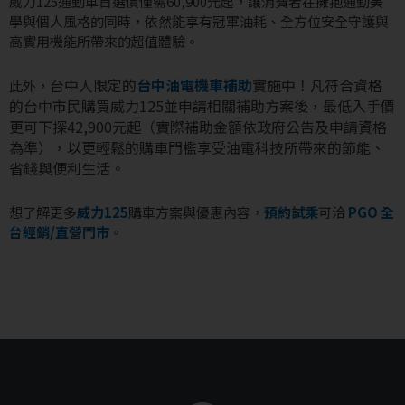
威力125通勤車首選價僅需60,900元起，讓消費者在擁抱通勤美
學與個人風格的同時，依然能享有冠軍油耗、全方位安全守護與
高實用機能所帶來的超值體驗。
台中人限定的
台中油電機車補助
實施中！凡符合資格
此外，
的台中市民購買威力125並申請相關補助方案後，最低入手價
更可下探42,900元起（實際補助金額依政府公告及申請資格
為準），以更輕鬆的購車門檻享受油電科技所帶來的節能、
省錢與便利生活。
想了解更多
威力125
購車方案與優惠內容，
預約試乘
可洽
PGO 全
台經銷/直營門市
。