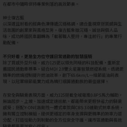
在都市中隨時保持專業俐落的高效節奏。
紳士復古藍
以深邃且耐看的經典色澤傳遞沉穩格調，適合重視穿搭質感與生
活氛圍的創業家與風格型男。復古藍象徵沉穩、誠信與個人品
味，成功將國民車翻轉為「載著職人堅持，專注前行」的專業行
動配備。
不只好看，更是全方位守護日常通勤的智慧座騎
除了質感外型升級，威力125更以領先同級的科技配備，重新定
義國民通勤車標準。結合MDI 2.0雙火星塞智慧燃控系統，透過更
精準的燃燒控制提升燃油效率，創下65.6km/L一級節能油耗表
現，以冠軍級節能實力成為精打細算通勤族的最佳選擇。
在安全與騎乘表現方面，威力125搭載全域電推0.8PS馬力輔助，
無論起步、上坡、加速或定速巡航，都能帶來更輕快省力的騎乘
感受；搭配Y-ONE高剛性一體式車架與CBS 3.0連動式煞車系統，
擁有獨立控制模組，提供更穩定的車身支撐與更精準的煞車力道
分配，打造從動力到制動的全方位安全守護，讓市區通勤與長途
騎乘都能更加安心從容。