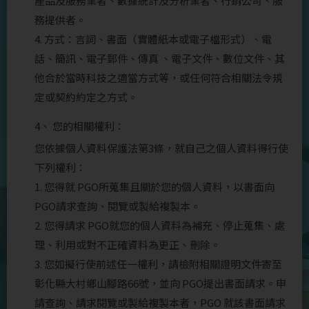
產品及服務業者、數據統計及分析業者、行銷公司、服
務提供者。
4. 方式：言詞、書面（實體紙本或電子檔形式）、電
話、簡訊、電子郵件、傳真 、電子文件、數位文件、其
他合於當時科技之適當方式等，或任何符合相關法令規
定或契約約定之方式。
4、 您的相關權利：
您依據個人資料保護法第3條，就自己之個人資料得行使
下列權利：
1. 您得就 PGO所蒐集且關於您的個人資料，以書面向
PGO請求查詢、閱覽或製給複製本。
2. 您得請求 PGO就您的個人資料為補充、停止蒐集、處
理、利用或對不正確資料為更正、刪除。
3. 您如擬行使前述任一權利，請檢附相關證明文件寄至
彰化縣大村鄉山腳路66號，並向 PGO提出書面請求。申
請查詢、請求閱覽或製給複製本者，PGO 就該書面請求