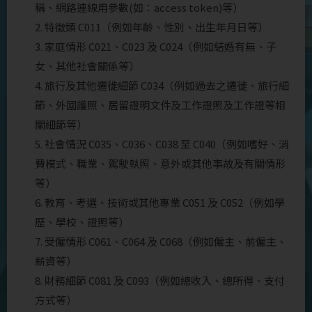
稱、網路連線用參數(如：access token)等）
2. 特徵類 C011（例如年齡、性別、出生年月日等）
3. 家庭情形 C021、C023 及 C024（例如結婚有無、子
女、其他社會關係等）
4. 旅行及其他遷徙細節 C034（例如過去之遷徙、旅行細
節、外國護照、居留證明文件及工作證照及工作證等相
關細節等）
5. 社會情況 C035、C036、C038 至 C040（例如嗜好、消
費模式、職業、駕駛執照、意外或其他事故及有關情形
等）
6. 教育、考選、技術或其他專業 C051 及 C052（例如學
歷、學校、證照等）
7. 受僱情形 C061、C064 及 C068（例如僱主、前僱主、
薪資等）
8. 財務細節 C081 及 C093（例如總收入、總所得、支付
方式等）