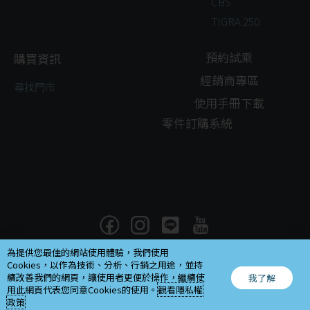
CBS
TIGRA 250
預約試乘
購買資訊
經銷商專區
尋找門市
使用手冊下載
零件訂購系統
為提供您最佳的網站使用體驗，我們使用
Copyright ©
2026
Cookies，以作為技術、分析、行銷之用途，並持
摩特動力工業股份有限公司.All rights reserved.Design by
EG
.
續改善我們的網頁，讓使用者更便於操作，繼續使
我了解
用此網頁代表您同意Cookies的使用。
觀看隱私權
政策