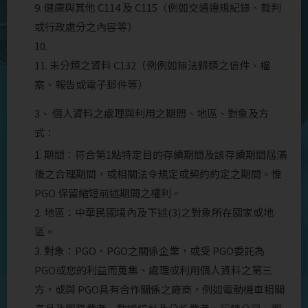
9. 健康與其他 C114 及 C115（例如交通違規紀錄、裁判
或行政處分之內容等）
10.
11. 未分類之資料 C132（例例如無法歸類之信件、檔
案、報告或電子郵件等）
3、 個人資料之處理與利用之期間、地區、對象及方
式：
1. 期間：符合第1點特定目的存續期間及該存續期間屆滿
後之合理期間，或相關法令規定或契約約定之期間。惟
PGO 保留縮短前述期間之權利。
2. 地區：中華民國境內及下述(3)之對象所在國家或地
區。
3. 對象：PGO、PGO之關係企業，或受 PGO委託為
PGO或您的利益而蒐集、處理或利用個人資料之第三
方，或與 PGO具有合作關係之廠商，例如電動機車相關