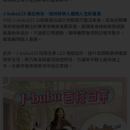
J-bubu115 復古時尚，陪伴新鮮人展開人生新篇章
PGO J-bubu115 以經典復古設計搭配輕巧靈活車身，成為近期備
受年輕族群關注的畢業季機車推薦首選。圓潤車身線條與質感甜
點風色系設計，不論是日常通勤、咖啡廳聚會或假日城市散步，
都能展現個人風格。
此外，J-bubu115 採用全車 LED 燈組設計，提升夜間騎乘辨識度
與安全性；輕巧車身與靈活操控特性，也讓新手騎士能快速上
手，在都市巷弄與車流中自在穿梭。