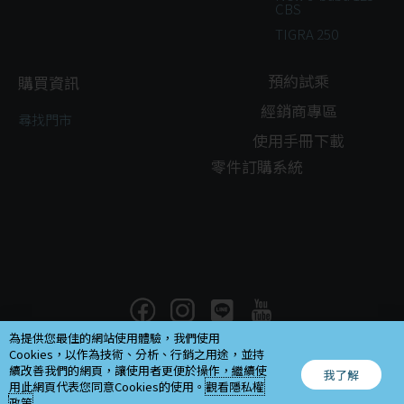
CBS
TIGRA 250
預約試乘
購買資訊
經銷商專區
尋找門市
使用手冊下載
零件訂購系統
為提供您最佳的網站使用體驗，我們使用
Cookies，以作為技術、分析、行銷之用途，並持
Copyright ©
2026
續改善我們的網頁，讓使用者更便於操作，繼續使
我了解
摩特動力工業股份有限公司.All rights reserved.Design by
EG
.
用此網頁代表您同意Cookies的使用。
觀看隱私權
政策