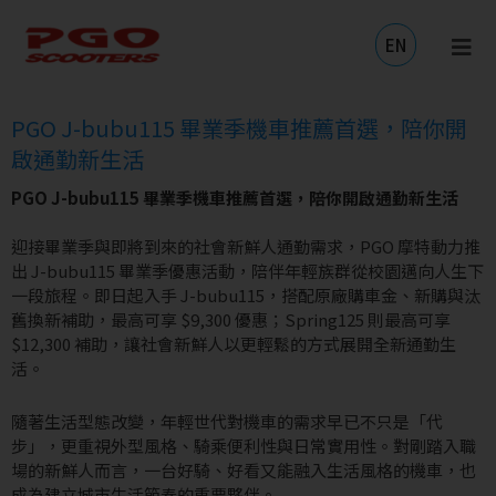
跳
至
EN
主
要
內
PGO J-bubu115 畢業季機車推薦首選，陪你開
容
啟通勤新生活
PGO J-bubu115 畢業季機車推薦首選，陪你開啟通勤新生活
迎接畢業季與即將到來的社會新鮮人通勤需求，PGO 摩特動力推
出 J-bubu115 畢業季優惠活動，陪伴年輕族群從校園邁向人生下
一段旅程。即日起入手 J-bubu115，搭配原廠購車金、新購與汰
舊換新補助，最高可享 $9,300 優惠；Spring125 則最高可享
$12,300 補助，讓社會新鮮人以更輕鬆的方式展開全新通勤生
活。
隨著生活型態改變，年輕世代對機車的需求早已不只是「代
步」，更重視外型風格、騎乘便利性與日常實用性。對剛踏入職
場的新鮮人而言，一台好騎、好看又能融入生活風格的機車，也
成為建立城市生活節奏的重要夥伴。