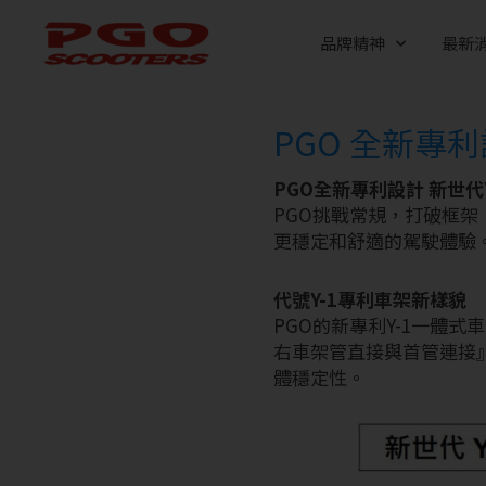
跳
至
品牌精神
最新
主
要
內
PGO 全新專利
容
PGO全新專利設計 新世代
PGO挑戰常規，打破框
更穩定和舒適的駕駛體驗
代號Y-1專利車架新樣貌
PGO的新專利Y-1一體
右車架管直接與首管連接
體穩定性。