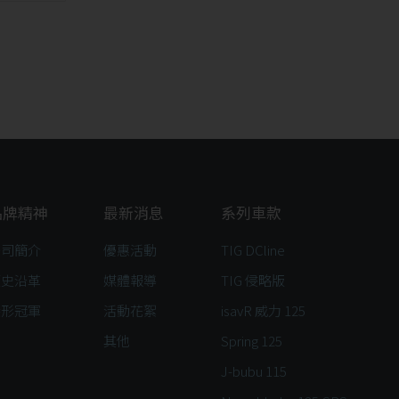
品牌精神
最新消息
系列車款
公司簡介
優惠活動
TIG DCline
歷史沿革
媒體報導
TIG 侵略版
隱形冠軍
活動花絮
isavR 威力 125
其他
Spring 125
J-bubu 115