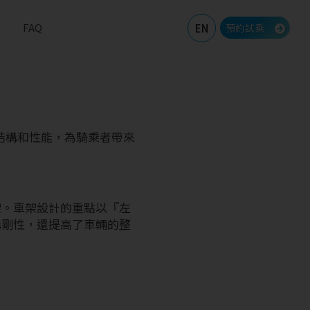
市
FAQ
EN
預約試乘
結構和性能，為騎乘者帶來
架。車架設計的重點以『左
構剛性，還提高了車輛的整