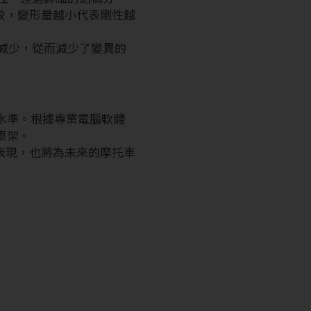
較，變形量越小代表剛性越
量減少，從而減少了變異的
的水準。根據專業電腦軟體
車架。
表現，也將為未來的摩托車
。