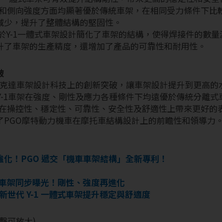
縱向和側向強度方面均顯著優於傳統車架，在相同受力條件下比
減少，提升了整體結構的堅固性。
於Y-1一體式車架設計簡化了車架的結構，使得焊接件的數
升了車架的生產精度，還增加了產品的可靠性和耐用性。
破
是速克達車架設計科技上的創新突破，讓車架設計提升到更高
Y-1車架在強度、剛性及應力各種條件下均遠優於傳統分離式
僅的在操控性、穩定性、可靠性、安全性及舒適性上帶來更好的
了PGO摩特動力機車在摩托車結構設計上的前瞻性和領導力
化！PGO 遞交「機車車架結構」全新專利！
一體式車架同步曝光！剛性、強度再進化
新世代 Y-1 一體式車架提升穩定與舒適度
點擊可放大)