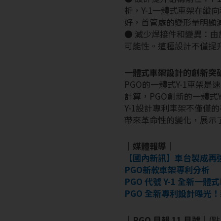
析，Y-1一體式車架在
好，首管處的變形量明顯
● 減少焊接件和變異：由
可能性。這種設計不僅提
一體式車架設計的創新突
PGO的一體式Y-1車架
計算，PGO創新的一體式
Y-1設計專利車架不僅
帶來革命性的變化，展示
｜媒體報導｜
【國內新訊】車台製成再強
PGO新款車架專利分析
PGO 代號 Y-1 全新
PGO 全新專利設計曝光！
｜PGO 月報 11 月號｜
(