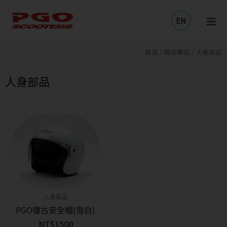
跳
至
EN
主
要
內
首頁
/
精品專區
/ 人身部品
容
人身部品
人身部品
PGO復古安全帽(雪白)
NT$1500