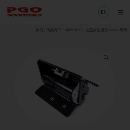
跳
至
EN
主
要
內
首頁
/
精品專區
/
Alpha max
/ 坐墊自動開啟 α-MAX專用
容