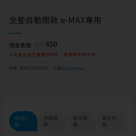
坐墊自動開啟 α-MAX專用
650
NT$
現金售價
※本產品完工價會因地區，店家而有所不同。
Alpha max
料號
JR6810200000
分類
商品介
保固條
常見問
其他內
紹
款
題
容