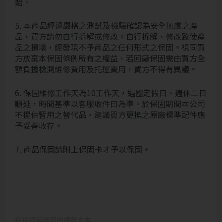
始。
5. 本商品經過嚴格之測試及檢驗確認為安全無虞之產
品，買方請勿自行拆解或修改。自行拆解、修改致使產
品之損壞，經發現不予商品之任何形式之保固。視同買
方放棄本保固條例所有之權益，若回廠保固需由買方全
額負擔檢測維修費用及托運費用，買方不得有異議。
6. 保固維修工作天為10工作天，遇國定假日、週休二日
順延，時間基準以客服收件日為準。於保固期間本公司
不提供暫用之替代品，建議買方更換之原廠標準配件應
予妥善收存。
7. 商品保固請附上保固卡才予以保固。
在這裡新增您的標題文本