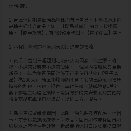
保固權限：
1. 商品保固期會因商品特性而有所差異。本條款適用於
高精密組裝之商品。如：【懸吊系統】:前叉、後避震
器、【煞車系統】: 前(後)煞車卡鉗、【電子產品】等。
2. 本保固條款亦不適用天災所造成的損壞。
3. 商品自售出日起經判定為非人為因素：無撞擊、碰
撞、不適當安裝或不適當使用，一個月內損壞免費更換
新品；一年內免費保固維修至正常使用狀態(【電子產
品】為180天)。新品損壞範圍不含：安裝出廠使用後所
造成的刮傷、擦傷、退色、氧化生鏽、貼紙脫落..等外
觀不影響主功能之損壞。請買方於購買安裝使用前確認
檢查商品無虞後再行購買，以維買方之權益。
4. 新品更換或維修保固，需附上原包裝及其配件、保固
卡，才予以更換或維修。保修品保固日期依原保固日期
繼以累計不予重新計算，新品更換保固日期依更換日起