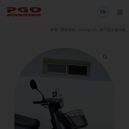
跳
至
EN
主
要
內
首頁
/
精品專區
/
Spring 125
/ 輕巧型前置物籃
容