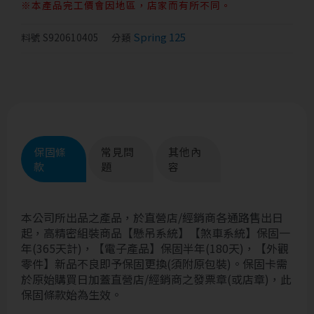
※本產品完工價會因地區，店家而有所不同。
Spring 125
料號
S920610405
分類
保固條
常見問
其他內
款
題
容
本公司所出品之產品，於直營店/經銷商各通路售出日
起，高精密組裝商品【懸吊系統】【煞車系統】保固一
年(365天計)，【電子產品】保固半年(180天)，【外觀
零件】新品不良即予保固更換(須附原包裝)。保固卡需
於原始購買日加蓋直營店/經銷商之發票章(或店章)，此
保固條款始為生效。