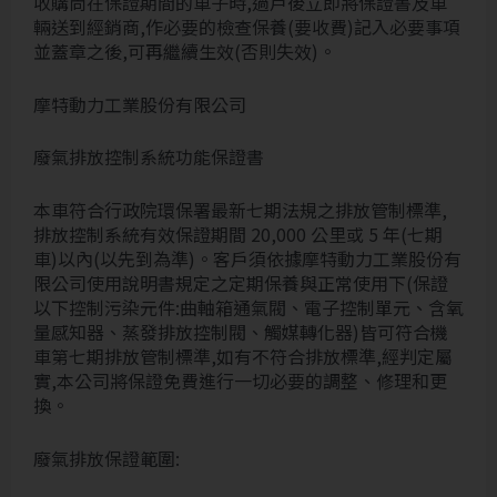
收購尚在保證期間的車子時,過戶後立即將保證書及車
輛送到經銷商,作必要的檢查保養(要收費)記入必要事項
並蓋章之後,可再繼續生效(否則失效)。
摩特動力工業股份有限公司
廢氣排放控制系統功能保證書
本車符合行政院環保署最新七期法規之排放管制標準,
排放控制系統有效保證期間 20,000 公里或 5 年(七期
車)以內(以先到為準)。客戶須依據摩特動力工業股份有
限公司使用說明書規定之定期保養與正常使用下(保證
以下控制污染元件:曲軸箱通氣閥、電子控制單元、含氧
量感知器、蒸發排放控制閥、觸媒轉化器)皆可符合機
車第七期排放管制標準,如有不符合排放標準,經判定屬
實,本公司將保證免費進行一切必要的調整、修理和更
換。
廢氣排放保證範圍: