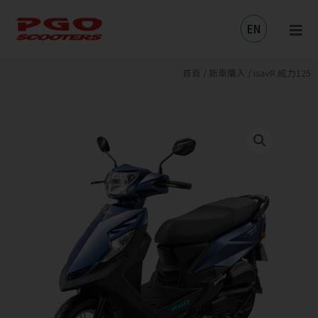
跳
至
EN
主
要
內
首頁
/
新車購入
/ isavR 威力125
容