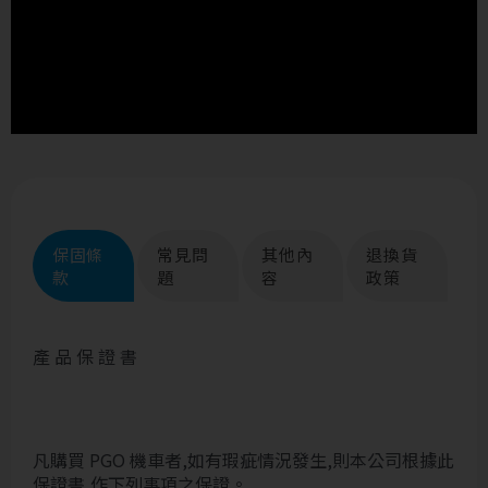
保固條
常見問
其他內
退換貨
款
題
容
政策
產 品 保 證 書
凡購買 PGO 機車者,如有瑕疵情況發生,則本公司根據此
保證書,作下列事項之保證。