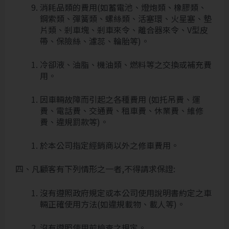
消耗品類的費用(如蓄電池、燈炮類、橡膠類、
鋼索類、彈簧類、螺絲類、活塞環、火星塞、墊
片類、剎車塊、剎車來令、離合器來令、V型皮
帶、保險絲、濾蕊、輪胎等)。
冷卻液、油脂、機油類、燃料等之交換或補充費
用。
因車輛故障而引起之各種費用 (如托吊費、運
費、電話費、交通費、租車費、休業費、維修
費、違規罰款等)。
於本公司指定經銷商以外之修車費用。
四、凡顧客有下列情形之一者,不得請求保證:
沒有遵照政府規定或本公司使用說明書約定之車
輛正確使用方法(如違規載物、載人等)。
沒有遵照使用前檢查之規定。