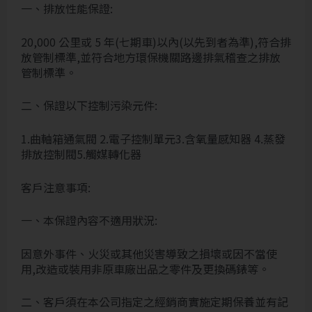
一、排放性能保證:
20,000 公里或 5 年(七期車)以內(以先到者為準),符合排
放管制標準,並符合地方環保機關路邊排氣稽查之排放
管制標準。
二、保證以下控制污染元件:
1.曲軸箱通氣閥 2.電子控制單元3.含氧量感知器 4.蒸發
排放控制閥5.觸媒轉化器
客戶注意事項:
一、本保證內容不適用狀況:
因意外事件、火災或其他災害導致之損壞或因不當使
用,改造或裝用非原車廠出品之零件及更換碼錶等。
二、客戶須在本公司指定之經銷商實施定期保養並有記