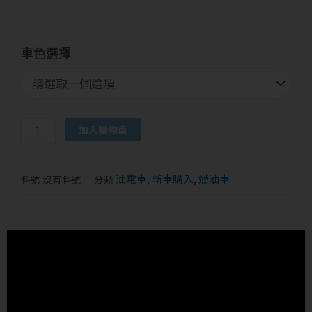
isavR
車色選擇
威
力
125
數
量
Alternative:
加入購物車
油電車
新車購入
燃油車
料號
沒有料號
分類
,
,