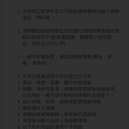
未使用正廠零件及公司指定機車專用油脂之規格
油品、燃料等。
因時間的經過而發生自然變化或因使用後造成損
耗以致車況不佳(如塗裝面、電鍍面之自然退
色、消耗品之劣化等)。
一般不影響品質、機能的輕微現象(聲音、振
動、滲油等)。
天然災害事故及不可抗拒之外力等。
藥品、煤煙、鳥糞、鹽化外來因素。
競賽、技術性表演、營業用車等特殊用途使用,
以及用於一般不該行駛的特殊場所或狀態下。
自行改造、拆卸、加裝或變更原廠規格
曾經遺失之車輛
車輛由無駕駛執照人員駕駛引起故障。
保管及保養不佳或人為因素損壞。
以下所列物品的費用不予保證: