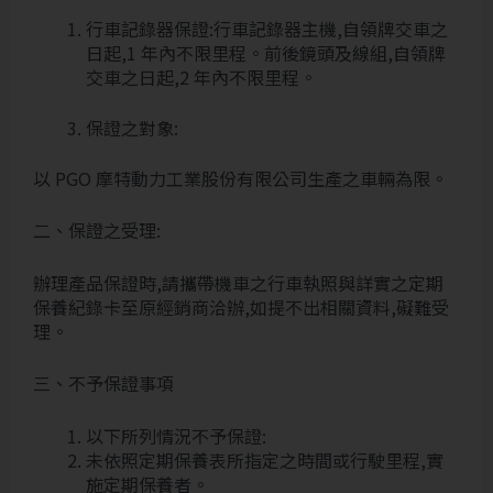
行車記錄器保證:行車記錄器主機,自領牌交車之
日起,1 年內不限里程。前後鏡頭及線組,自領牌
交車之日起,2 年內不限里程。
保證之對象:
以 PGO 摩特動力工業股份有限公司生產之車輛為限。
二、保證之受理:
辦理產品保證時,請攜帶機車之行車執照與詳實之定期
保養紀錄卡至原經銷商洽辦,如提不出相關資料,礙難受
理。
三、不予保證事項
以下所列情況不予保證:
未依照定期保養表所指定之時間或行駛里程,實
施定期保養者。