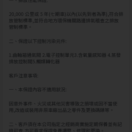
20,000 公里或 5 年(七期車)以內(以先到者為準),符合排
放管制標準,並符合地方環保機關路邊排氣稽查之排放
管制標準。
二、保證以下控制污染元件:
1.曲軸箱通氣閥 2.電子控制單元3.含氧量感知器 4.蒸發
排放控制閥5.觸媒轉化器
客戶注意事項:
一、本保證內容不適用狀況:
因意外事件、火災或其他災害導致之損壞或因不當使
用,改造或裝用非原車廠出品之零件及更換碼錶等。
二、客戶須在本公司指定之經銷商實施定期保養並有記
錄可查,方可要求保證免費調整、修理和更換。