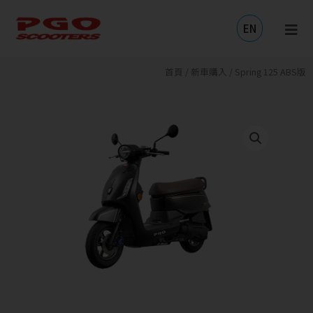
跳
至
EN
主
要
內
首頁
/
新車購入
/ Spring 125 ABS版
容