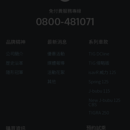
免付費服務專線
0800-481071
品牌精神
最新消息
系列車款
公司簡介
優惠活動
TIG DCline
歷史沿革
媒體報導
TIG 侵略版
隱形冠軍
活動花絮
isavR 威力 125
其他
Spring 125
J-bubu 115
New J-bubu 125
CBS
TIGRA 250
預約試乘
購買資訊