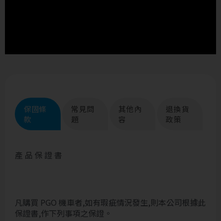
保固條
常見問
其他內
退換貨
款
題
容
政策
產 品 保 證 書
凡購買 PGO 機車者,如有瑕疵情況發生,則本公司根據此
保證書,作下列事項之保證。