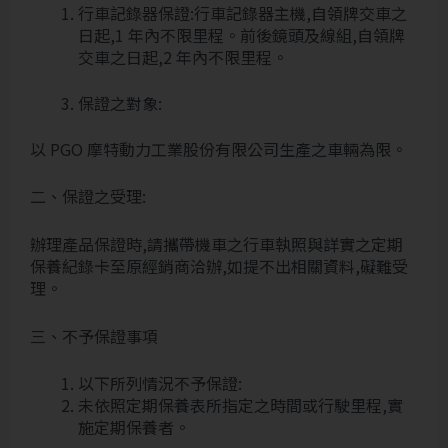
行車記錄器保證:行車記錄器主機,自領牌交車之
日起,1 年內不限里程。前後鏡頭及線組,自領牌
交車之日起,2 年內不限里程。
保證之對象:
以 PGO 摩特動力工業股份有限公司生產之車輛為限。
二、保證之受理:
辦理產品保證時,請攜帶機車之行車執照與詳實之定期
保養紀錄卡至原經銷商洽辦,如提不出相關資料,礙難受
理。
三、不予保證事項
以下所列情況不予保證:
未依照定期保養表所指定之時間或行駛里程,實
施定期保養者。