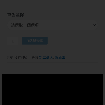
Spring
車色選擇
125
ABS
版
數
量
Alternative:
加入購物車
新車購入
燃油車
料號
沒有料號
分類
,