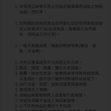
未使用正廠零件及公司指定機車專用油脂之規格
油品、燃料等。
因時間的經過而發生自然變化或因使用後造成損
耗以致車況不佳(如塗裝面、電鍍面之自然退
色、消耗品之劣化等)。
一般不影響品質、機能的輕微現象(聲音、振
動、滲油等)。
天然災害事故及不可抗拒之外力等。
藥品、煤煙、鳥糞、鹽化外來因素。
競賽、技術性表演、營業用車等特殊用途使用,
以及用於一般不該行駛的特殊場所或狀態下。
自行改造、拆卸、加裝或變更原廠規格
曾經遺失之車輛
車輛由無駕駛執照人員駕駛引起故障。
保管及保養不佳或人為因素損壞。
以下所列物品的費用不予保證: