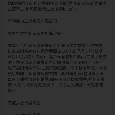
輛送到經銷商,作必要的檢查保養(要收費)記入必要事項
並蓋章之後,可再繼續生效(否則失效)。
摩特動力工業股份有限公司
廢氣排放控制系統功能保證書
本車符合行政院環保署最新七期法規之排放管制標準,
排放控制系統有效保證期間 20,000 公里或 5 年(七期
車)以內(以先到為準)。客戶須依據摩特動力工業股份有
限公司使用說明書規定之定期保養與正常使用下(保證
以下控制污染元件:曲軸箱通氣閥、電子控制單元、含氧
量感知器、蒸發排放控制閥、觸媒轉化器)皆可符合機
車第七期排放管制標準,如有不符合排放標準,經判定屬
實,本公司將保證免費進行一切必要的調整、修理和更
換。
廢氣排放保證範圍:
一、排放性能保證: