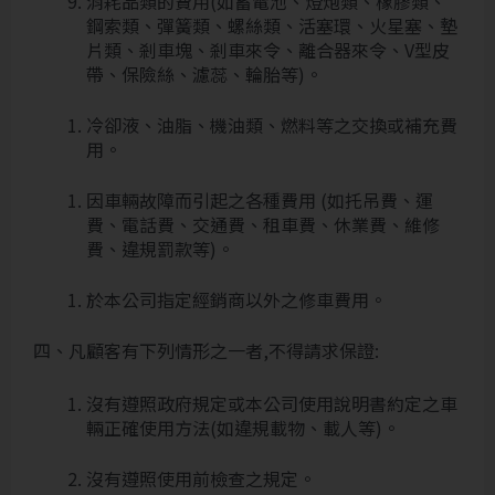
消耗品類的費用(如蓄電池、燈炮類、橡膠類、
鋼索類、彈簧類、螺絲類、活塞環、火星塞、墊
片類、剎車塊、剎車來令、離合器來令、V型皮
帶、保險絲、濾蕊、輪胎等)。
冷卻液、油脂、機油類、燃料等之交換或補充費
用。
因車輛故障而引起之各種費用 (如托吊費、運
費、電話費、交通費、租車費、休業費、維修
費、違規罰款等)。
於本公司指定經銷商以外之修車費用。
四、凡顧客有下列情形之一者,不得請求保證:
沒有遵照政府規定或本公司使用說明書約定之車
輛正確使用方法(如違規載物、載人等)。
沒有遵照使用前檢查之規定。