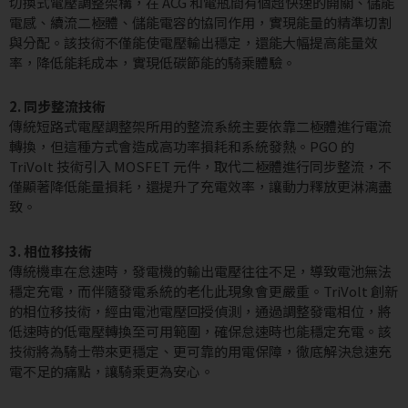
切換式電壓調整架構，在 ACG 和電瓶間有個超快速的開關、儲能
電感、續流二極體、儲能電容的協同作用，實現能量的精準切割
與分配。該技術不僅能使電壓輸出穩定，還能大幅提高能量效
率，降低能耗成本，實現低碳節能的騎乘體驗。
2. 同步整流技術
傳統短路式電壓調整架所用的整流系統主要依靠二極體進行電流
轉換，但這種方式會造成高功率損耗和系統發熱。PGO 的
TriVolt 技術引入 MOSFET 元件，取代二極體進行同步整流，不
僅顯著降低能量損耗，還提升了充電效率，讓動力釋放更淋漓盡
致。
3. 相位移技術
傳統機車在怠速時，發電機的輸出電壓往往不足，導致電池無法
穩定充電，而伴隨發電系統的老化此現象會更嚴重。TriVolt 創新
的相位移技術，經由電池電壓回授偵測，通過調整發電相位，將
低速時的低電壓轉換至可用範圍，確保怠速時也能穩定充電。該
技術將為騎士帶來更穩定、更可靠的用電保障，徹底解決怠速充
電不足的痛點，讓騎乘更為安心。