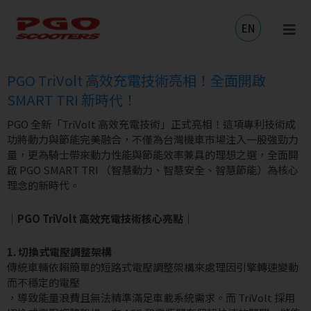
跳
至
EN
主
要
內
PGO TriVolt 高效充電技術亮相！全面開啟
容
SMART TRI 新時代！
PGO 全新「TriVolt 高效充電技術」正式亮相！這項專利技術成
功將動力與節能完美融合，不僅為台灣機車市場注入一股強勁力
量，更為騎士帶來動力性能與節能效率兼具的理想之選，全面開
啟 PGO SMART TRI （智慧動力、智慧安全、智慧節能）為核心
理念的新時代。
｜PGO TriVolt 高效充電技術核心亮點｜
1. 切換式電壓調整架構
傳統車輛依賴簡單的短路式電壓調整架構來處理因引擎轉速變動
而不穩定的電壓
，導致能量浪費且無法精準滿足車載系統需求。而 TriVolt 採用