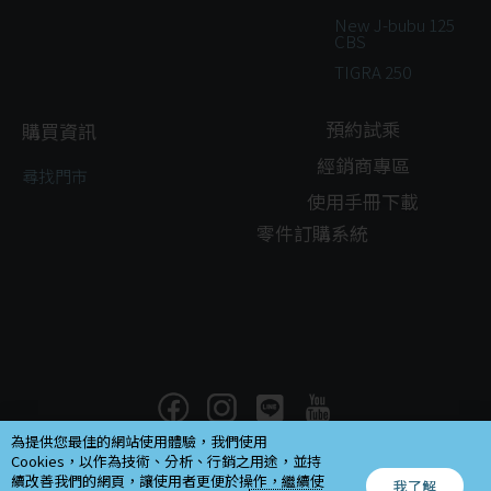
New J-bubu 125
CBS
TIGRA 250
預約試乘
購買資訊
經銷商專區
尋找門市
使用手冊下載
零件訂購系統
為提供您最佳的網站使用體驗，我們使用
Cookies，以作為技術、分析、行銷之用途，並持
Copyright ©
2026
續改善我們的網頁，讓使用者更便於操作，繼續使
我了解
摩特動力工業股份有限公司.All rights reserved.Design by
EG
.